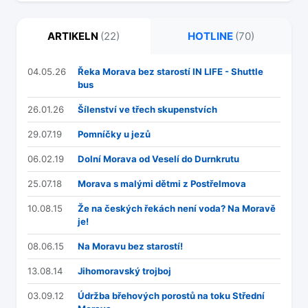
ARTIKELN
(22)
HOTLINE
(70)
04.05.26
Řeka Morava bez starostí IN LIFE - Shuttle
bus
26.01.26
Šílenství ve třech skupenstvích
29.07.19
Pomníčky u jezů
06.02.19
Dolní Morava od Veselí do Durnkrutu
25.07.18
Morava s malými dětmi z Postřelmova
10.08.15
Že na českých řekách není voda? Na Moravě
je!
08.06.15
Na Moravu bez starostí!
13.08.14
Jihomoravský trojboj
03.09.12
Údržba břehových porostů na toku Střední