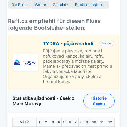
Die Bilder
Wehre
Zeltplatz
Bootsleihestellen
Raft.cz empfiehlt für diesen Fluss
folgende Bootsleihe-stellen:
TYDRA - půjčovna lodí
Partner
Půjčujeme plastové, rodinné i
nafukovací kánoe, kajaky, rafty,
paddleboardy a mořské kajaky.
Máme 17 předávacích míst přímo u
řeky a vodácká tábořiště.
Organizujeme výlety, školní a
firemní kurzy.
Statistika sjízdnosti - úsek z
Historie
Malé Moravy
úseku
Měsíc
1
2
3
4
5
6
7
8
9
10
11
12