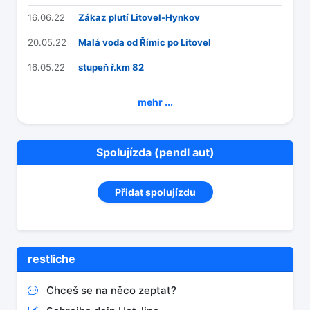
16.06.22
Zákaz plutí Litovel-Hynkov
20.05.22
Malá voda od Římic po Litovel
16.05.22
stupeň ř.km 82
mehr ...
Spolujízda (pendl aut)
Přidat spolujízdu
restliche
Chceš se na něco zeptat?