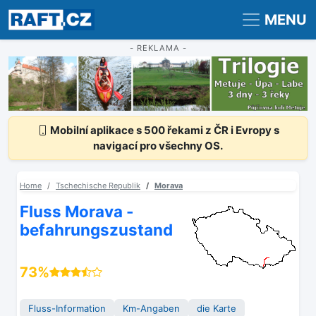
Registrace
Přihlášení
MENU
- REKLAMA -
Mobilní aplikace s 500 řekami z ČR i Evropy s
navigací pro všechny OS.
Home
Tschechische Republik
Morava
Fluss Morava -
befahrungszustand
73%
Fluss-Information
Km-Angaben
die Karte