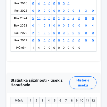
Rok 2026
0
4
0
0
0
0
0
0
Rok 2025
0
0
0
0
0
0
0
0
0
1
3
0
Rok 2024
5
18
0
0
0
1
0
0
2
0
0
0
Rok 2023
0
1
0
1
0
0
0
2
0
0
0
4
Rok 2022
2
1
0
0
0
0
0
0
0
0
0
0
Rok 2021
0
0
0
0
0
0
1
0
0
0
0
0
Průměr
1
4
0
0
0
0
0
0
0
0
1
1
Statistika sjízdnosti - úsek z
Historie
Hanušovic
úseku
Měsíc
1
2
3
4
5
6
7
8
9
10
11
12