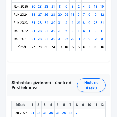
Rok 2025
30
28
28
21
8
0
3
2
4
9
18
19
Rok 2024
31
27
26
28
20
26
13
0
7
0
0
12
Rok 2023
31
28
31
30
31
4
1
21
8
0
28
31
Rok 2022
31
28
31
30
21
6
0
1
5
1
0
11
Rok 2021
31
28
31
30
31
26
22
11
7
0
2
8
Průměr
27
26
30
24
19
10
6
6
6
2
10
16
Statistika sjízdnosti - úsek od
Historie
Postřelmova
úseku
Měsíc
1
2
3
4
5
6
7
8
9
10
11
12
Rok 2026
31
28
31
30
31
26
23
7