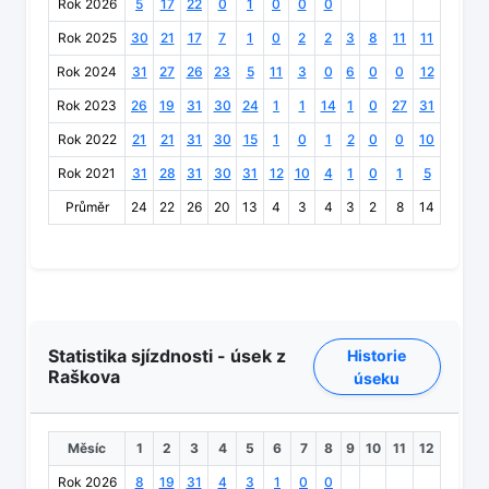
Rok 2026
5
17
22
0
1
0
0
0
Rok 2025
30
21
17
7
1
0
2
2
3
8
11
11
Rok 2024
31
27
26
23
5
11
3
0
6
0
0
12
Rok 2023
26
19
31
30
24
1
1
14
1
0
27
31
Rok 2022
21
21
31
30
15
1
0
1
2
0
0
10
Rok 2021
31
28
31
30
31
12
10
4
1
0
1
5
Průměr
24
22
26
20
13
4
3
4
3
2
8
14
Statistika sjízdnosti - úsek z
Historie
Raškova
úseku
Měsíc
1
2
3
4
5
6
7
8
9
10
11
12
Rok 2026
8
19
31
4
3
1
0
0