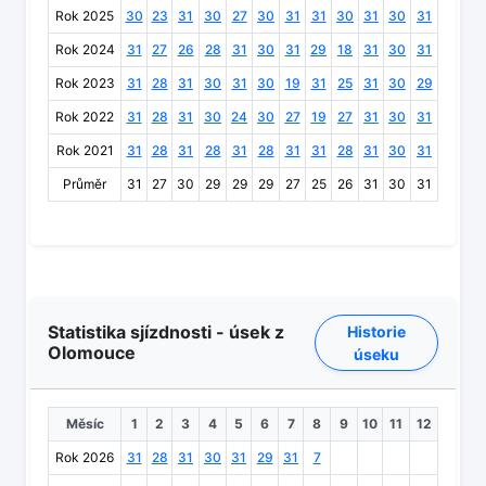
Rok 2025
30
23
31
30
27
30
31
31
30
31
30
31
Rok 2024
31
27
26
28
31
30
31
29
18
31
30
31
Rok 2023
31
28
31
30
31
30
19
31
25
31
30
29
Rok 2022
31
28
31
30
24
30
27
19
27
31
30
31
Rok 2021
31
28
31
28
31
28
31
31
28
31
30
31
Průměr
31
27
30
29
29
29
27
25
26
31
30
31
Statistika sjízdnosti - úsek z
Historie
Olomouce
úseku
Měsíc
1
2
3
4
5
6
7
8
9
10
11
12
Rok 2026
31
28
31
30
31
29
31
7