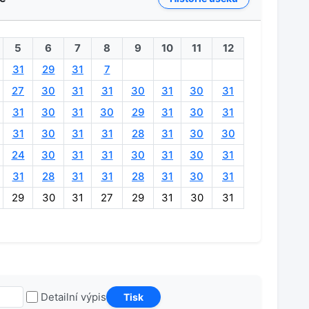
5
6
7
8
9
10
11
12
31
29
31
7
27
30
31
31
30
31
30
31
31
30
31
30
29
31
30
31
31
30
31
31
28
31
30
30
24
30
31
31
30
31
30
31
31
28
31
31
28
31
30
31
29
30
31
27
29
31
30
31
Detailní výpis