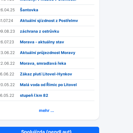
26.04.25
Šantovka
31.07.24
Aktuální sjízdnost z Postřelmv
09.08.23
záchrana z ostrůvku
26.07.23
Morava - aktuálny stav
23.06.22
Aktuální průjezdnost Moravy
22.06.22
Morava, smradlavá řeka
16.06.22
Zákaz plutí Litovel-Hynkov
20.05.22
Malá voda od Římic po Litovel
16.05.22
stupeň ř.km 82
mehr ...
Spolujízda (pendl aut)