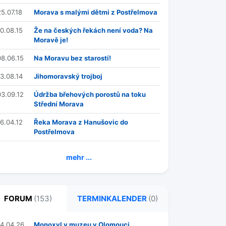
25.07.18
Morava s malými dětmi z Postřelmova
10.08.15
Že na českých řekách není voda? Na
Moravě je!
08.06.15
Na Moravu bez starostí!
13.08.14
Jihomoravský trojboj
03.09.12
Údržba břehových porostů na toku
Střední Morava
16.04.12
Řeka Morava z Hanušovic do
Postřelmova
mehr ...
FORUM
(153)
TERMINKALENDER
(0)
14.04.26
Monoxyl v muzeu v Olomouci