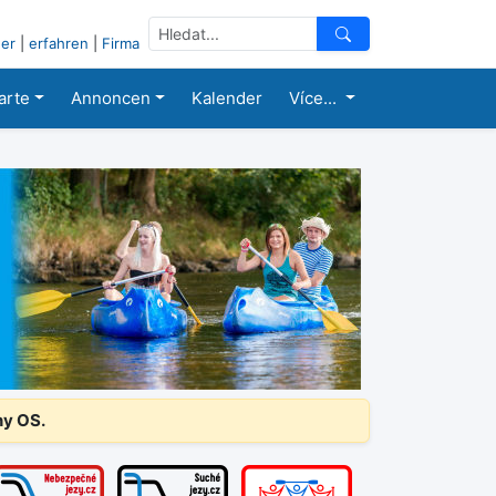
er
|
erfahren
|
Firma
arte
Annoncen
Kalender
Více...
ny OS.