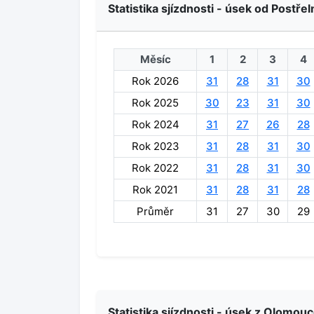
Statistika sjízdnosti - úsek od Postře
Měsíc
1
2
3
4
Rok 2026
31
28
31
30
Rok 2025
30
23
31
30
Rok 2024
31
27
26
28
Rok 2023
31
28
31
30
Rok 2022
31
28
31
30
Rok 2021
31
28
31
28
Průměr
31
27
30
29
Statistika sjízdnosti - úsek z Olomou