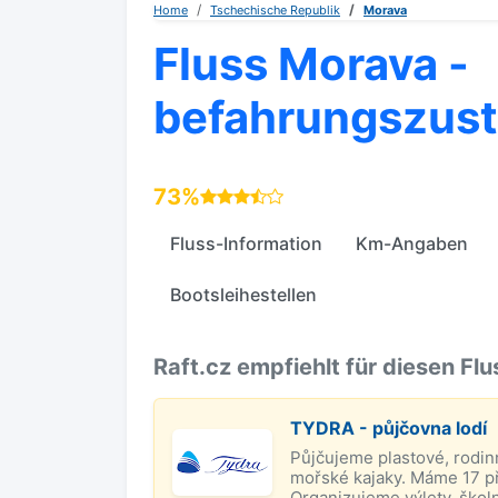
Home
Tschechische Republik
Morava
Fluss Morava -
befahrungszus
73%
Fluss-Information
Km-Angaben
Bootsleihestellen
Raft.cz empfiehlt für diesen Flu
TYDRA - půjčovna lodí
Půjčujeme plastové, rodinn
mořské kajaky. Máme 17 př
Organizujeme výlety, školn