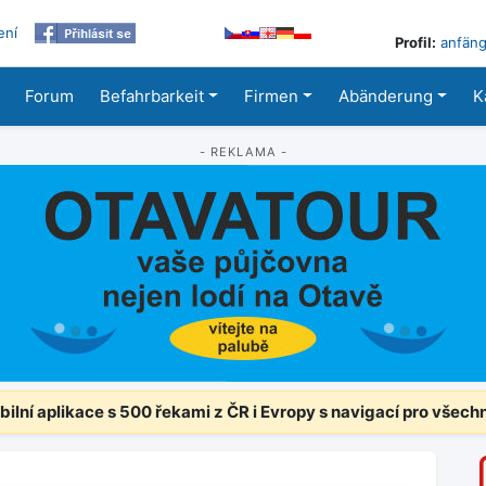
ení
Profil:
anfäng
Forum
Befahrbarkeit
Firmen
Abänderung
K
- REKLAMA -
ilní aplikace s 500 řekami z ČR i Evropy s navigací pro všech