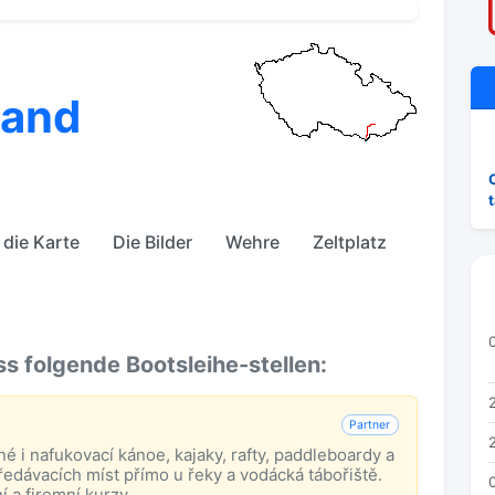
tand
die Karte
Die Bilder
Wehre
Zeltplatz
ss folgende Bootsleihe-stellen:
Partner
é i nafukovací kánoe, kajaky, rafty, paddleboardy a
edávacích míst přímo u řeky a vodácká tábořiště.
í a firemní kurzy.