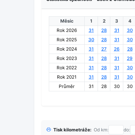
Měsíc
1
2
3
4
Rok 2026
31
28
31
30
Rok 2025
30
28
31
30
Rok 2024
31
27
26
28
Rok 2023
31
28
31
29
Rok 2022
31
28
31
30
Rok 2021
31
28
31
30
Průměr
31
28
30
30
Tisk kilometráže:
Od km:
do: