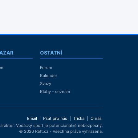
BAZAR
OSTATNÍ
en
Forum
Kalender
Svazy
Kluby - seznam
Email
|
Psát pro nás
|
Trička
|
O nás
harakter. Vodácký sport je potencionálně nebezpečný.
© 2026 Raft.cz - Všechna práva vyhrazena.