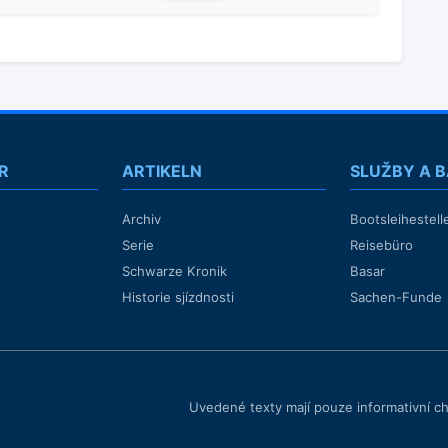
R
ARTIKELN
SLUŽBY A 
Archiv
Bootsleihestell
Serie
Reisebüro
Schwarze Kronik
Basar
Historie sjízdnosti
Sachen-Funde
Uvedené texty mají pouze informativní c