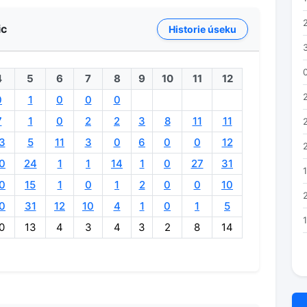
ic
Historie úseku
4
5
6
7
8
9
10
11
12
0
1
0
0
0
7
1
0
2
2
3
8
11
11
3
5
11
3
0
6
0
0
12
0
24
1
1
14
1
0
27
31
0
15
1
0
1
2
0
0
10
0
31
12
10
4
1
0
1
5
0
13
4
3
4
3
2
8
14