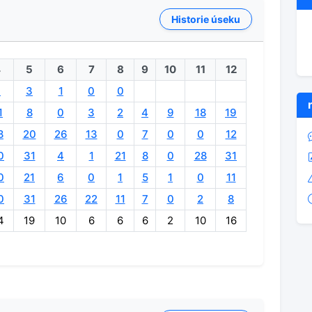
Historie úseku
4
5
6
7
8
9
10
11
12
4
3
1
0
0
1
8
0
3
2
4
9
18
19
8
20
26
13
0
7
0
0
12
0
31
4
1
21
8
0
28
31
0
21
6
0
1
5
1
0
11
0
31
26
22
11
7
0
2
8
4
19
10
6
6
6
2
10
16