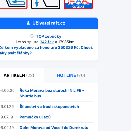
Uživatel
raft.cz
TOP žebříčky
Letos spluto
342 řek
a 17985km.
Celkem vyplaceno za honoráře 350326 Kč. Chceš
taky psát články?
ARTIKELN
(22)
HOTLINE
(70)
04.05.26
Řeka Morava bez starostí IN LIFE -
Shuttle bus
26.01.26
Šílenství ve třech skupenstvích
29.07.19
Pomníčky u jezů
06.02.19
Dolní Morava od Veselí do Durnkrutu