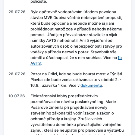
policisté.
29.07.26
Byla opětovně vodoprávním úřadem povolena
stavba MVE Dubina včetně nebezpečné propusti,
která bude oplocena a nebude možné si ji ani
prohlédnout natož zde v případě nehody někomu
pomoci. Úřad jen převzal názor stavitele a nijak
námitky AVTS nehodnotil. Ani 5 vyjádření od
autorizovaných osob o nebezpečnosti stavby pro
vodáky a přírodu nezval v potaz. Stavebník vše
odmítl a úřad napsal, že s ním souhlasí. Více na
fb
AVTS
.
28.07.26
Pozor na Orlici, kde se bude bourat most v Týništi.
Plavba zde bude zcela zakázána a to v období 2. -
16.8., uzavírka 1 km. Více v
dokumentu
.
10.07.26
Elektrárenská lobby prostřednictvím
pozměňovacího návrhu poslankyně Ing. Marie
Pošarové změnila při projednávání novely
stavebního zákona též vodní zákon a zákon o
ochraně přírody a krajiny. Zrušila v nich
vyvratitelnou domněnku převažujícího veřejného
zájmu, která se neuplatní pro plánování a výstavbu