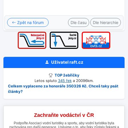
Zpět na fórum
Dle času
Dle hierarchie
Uživatel
raft.cz
TOP žebříčky
Letos spluto
345 řek
a 20096km.
Celkem vyplaceno za honoráře 350326 Kč. Chceš taky psát
články?