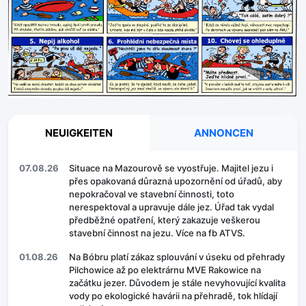
NEUIGKEITEN
ANNONCEN
07.08.26
Situace na Mazourově se vyostřuje. Majitel jezu i
přes opakovaná důrazná upozornění od úřadů, aby
nepokračoval ve stavební činnosti, toto
nerespektoval a upravuje dále jez. Úřad tak vydal
předběžné opatření, který zakazuje veškerou
stavební činnost na jezu. Více na fb ATVS.
01.08.26
Na Bóbru platí zákaz splouvání v úseku od přehrady
Pilchowice až po elektrárnu MVE Rakowice na
začátku jezer. Důvodem je stále nevyhovující kvalita
vody po ekologické havárii na přehradě, tok hlídají