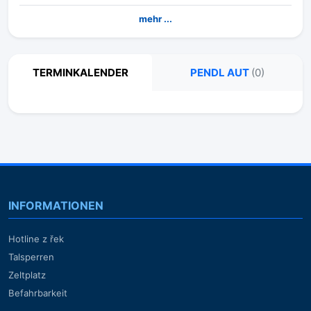
mehr ...
TERMINKALENDER
PENDL AUT
(0)
INFORMATIONEN
Hotline z řek
Talsperren
Zeltplatz
Befahrbarkeit