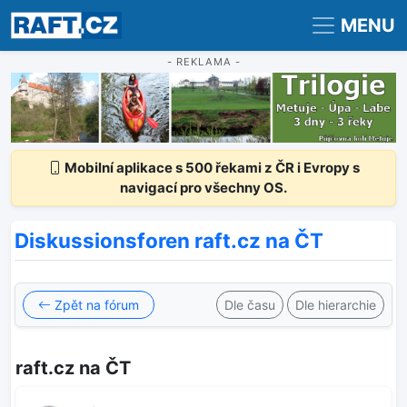
Registrace
Přihlášení
MENU
- REKLAMA -
Mobilní aplikace s 500 řekami z ČR i Evropy s
navigací pro všechny OS.
Diskussionsforen raft.cz na ČT
Zpět na fórum
Dle času
Dle hierarchie
raft.cz na ČT