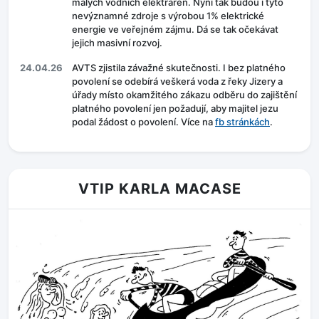
malých vodních elektráren. Nyní tak budou i tyto
nevýznamné zdroje s výrobou 1% elektrické
energie ve veřejném zájmu. Dá se tak očekávat
jejich masivní rozvoj.
24.04.26
AVTS zjistila závažné skutečnosti. I bez platného
povolení se odebírá veškerá voda z řeky Jizery a
úřady místo okamžitého zákazu odběru do zajištění
platného povolení jen požadují, aby majitel jezu
podal žádost o povolení. Více na
fb stránkách
.
VTIP KARLA MACASE