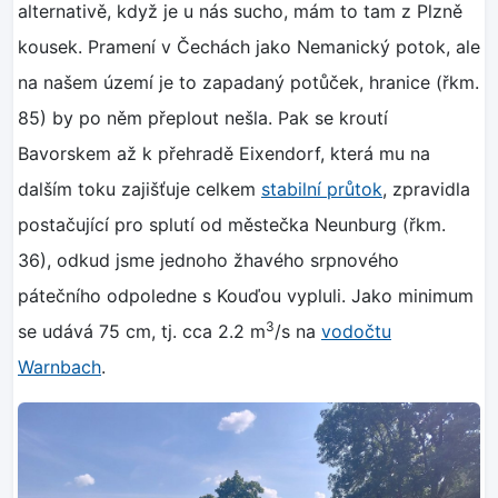
alternativě, když je u nás sucho, mám to tam z Plzně
kousek. Pramení v Čechách jako Nemanický potok, ale
na našem území je to zapadaný potůček, hranice (řkm.
85) by po něm přeplout nešla. Pak se kroutí
Bavorskem až k přehradě Eixendorf, která mu na
dalším toku zajišťuje celkem
stabilní průtok
, zpravidla
postačující pro splutí od městečka Neunburg (řkm.
36), odkud jsme jednoho žhavého srpnového
pátečního odpoledne s Kouďou vypluli. Jako minimum
3
se udává 75 cm, tj. cca 2.2 m
/s na
vodočtu
Warnbach
.