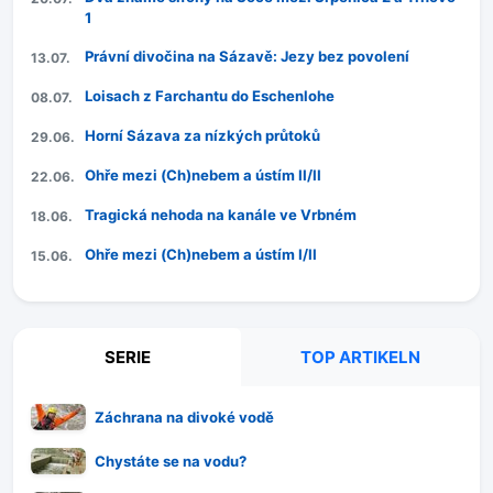
1
Právní divočina na Sázavě: Jezy bez povolení
13.07.
Loisach z Farchantu do Eschenlohe
08.07.
Horní Sázava za nízkých průtoků
29.06.
Ohře mezi (Ch)nebem a ústím II/II
22.06.
Tragická nehoda na kanále ve Vrbném
18.06.
Ohře mezi (Ch)nebem a ústím I/II
15.06.
SERIE
TOP ARTIKELN
Záchrana na divoké vodě
Chystáte se na vodu?