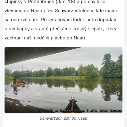
stupínky v Pretzabruck (řkm. 1.8) a po chvíli se
vléváme do Naab před Schwarzenfeldem, kde máme
na ostrově auto. Při vytahování lodí k autu dopadají
první kapky a v autě přečkáme krásný slejvák, který
zachrání naši nedělní plavbu po Naab.
Schwarzach ústí do Naab