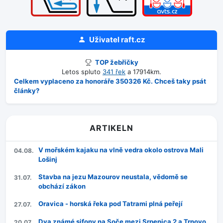
Uživatel
raft.cz
TOP žebříčky
Letos spluto
341 řek
a 17914km.
Celkem vyplaceno za honoráře 350326 Kč. Chceš taky psát
články?
ARTIKELN
V mořském kajaku na vlně vedra okolo ostrova Mali
04.08.
Lošinj
Stavba na jezu Mazourov neustala, vědomě se
31.07.
obchází zákon
Oravica - horská řeka pod Tatrami plná peřejí
27.07.
Dva známé sifony na Soče mezi Srpenica 2 a Trnovo
20.07.