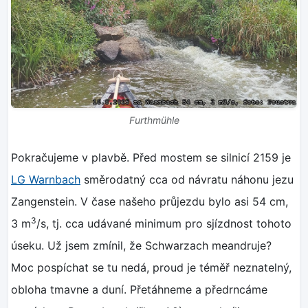
Furthmühle
Pokračujeme v plavbě. Před mostem se silnicí 2159 je
LG Warnbach
směrodatný cca od návratu náhonu jezu
Zangenstein. V čase našeho průjezdu bylo asi 54 cm,
3
3 m
/s, tj. cca udávané minimum pro sjízdnost tohoto
úseku. Už jsem zmínil, že Schwarzach meandruje?
Moc pospíchat se tu nedá, proud je téměř neznatelný,
obloha tmavne a duní. Přetáhneme a předrncáme