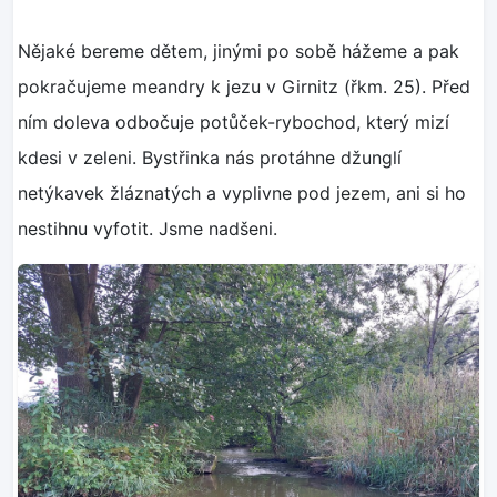
Nějaké bereme dětem, jinými po sobě hážeme a pak
pokračujeme meandry k jezu v Girnitz (řkm. 25). Před
ním doleva odbočuje potůček-rybochod, který mizí
kdesi v zeleni. Bystřinka nás protáhne džunglí
netýkavek žláznatých a vyplivne pod jezem, ani si ho
nestihnu vyfotit. Jsme nadšeni.