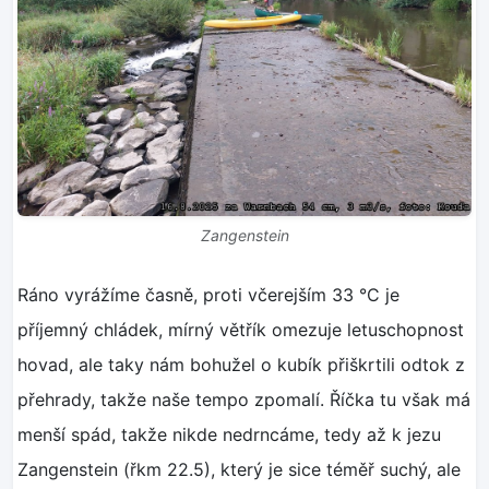
Zangenstein
Ráno vyrážíme časně, proti včerejším 33 °C je
příjemný chládek, mírný větřík omezuje letuschopnost
hovad, ale taky nám bohužel o kubík přiškrtili odtok z
přehrady, takže naše tempo zpomalí. Říčka tu však má
menší spád, takže nikde nedrncáme, tedy až k jezu
Zangenstein (řkm 22.5), který je sice téměř suchý, ale