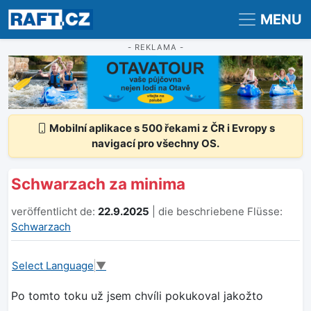
Registrace
Přihlášení
MENU
- REKLAMA -
Mobilní aplikace s 500 řekami z ČR i Evropy s
navigací pro všechny OS.
Schwarzach za minima
veröffentlicht de:
22.9.2025
| die beschriebene Flüsse:
Schwarzach
Select Language
▼
Po tomto toku už jsem chvíli pokukoval jakožto