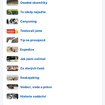
Osudné okamžiky
To nikdy nejeďte
Canyoning
Testovali jsme
Tip na prvosjezd
Expedice
Jak jsem začínal
Za starých časů
Seakajaking
Vodáci, voda a právo
Historie vodáctví