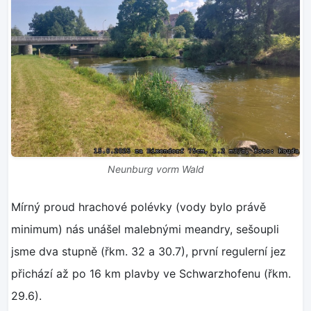
Neunburg vorm Wald
Mírný proud hrachové polévky (vody bylo právě
minimum) nás unášel malebnými meandry, sešoupli
jsme dva stupně (řkm. 32 a 30.7), první regulerní jez
přichází až po 16 km plavby ve Schwarzhofenu (řkm.
29.6).