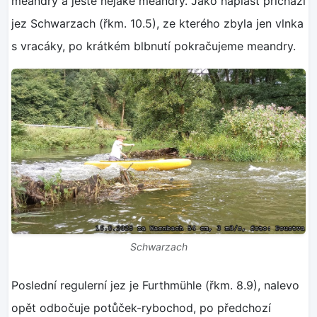
meandry a ještě nějaké meandry. Jako náplast přichází
jez Schwarzach (řkm. 10.5), ze kterého zbyla jen vlnka
s vracáky, po krátkém blbnutí pokračujeme meandry.
Schwarzach
Poslední regulerní jez je Furthmühle (řkm. 8.9), nalevo
opět odbočuje potůček-rybochod, po předchozí