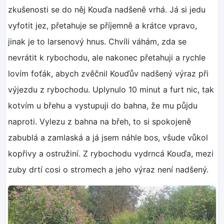
zkušenosti se do něj Kouďa nadšeně vrhá. Já si jedu
vyfotit jez, přetahuje se příjemně a krátce vpravo,
jinak je to larsenový hnus. Chvíli váhám, zda se
nevrátit k rybochodu, ale nakonec přetahuji a rychle
lovím foťák, abych zvěčnil Kouďův nadšený výraz při
výjezdu z rybochodu. Uplynulo 10 minut a furt nic, tak
kotvím u břehu a vystupuji do bahna, že mu půjdu
naproti. Vylezu z bahna na břeh, to si spokojeně
zabublá a zamlaská a já jsem náhle bos, všude vůkol
kopřivy a ostružiní. Z rybochodu vydrncá Kouďa, mezi
zuby drtí cosi o stromech a jeho výraz není nadšený.