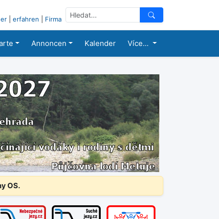
er
|
erfahren
|
Firma
arte
Annoncen
Kalender
Více...
ny OS.