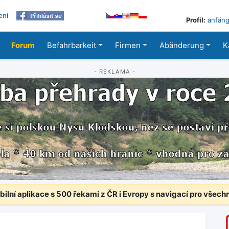
ení
Profil:
anfäng
Forum
Befahrbarkeit
Firmen
Abänderung
K
- REKLAMA -
ilní aplikace s 500 řekami z ČR i Evropy s navigací pro všech