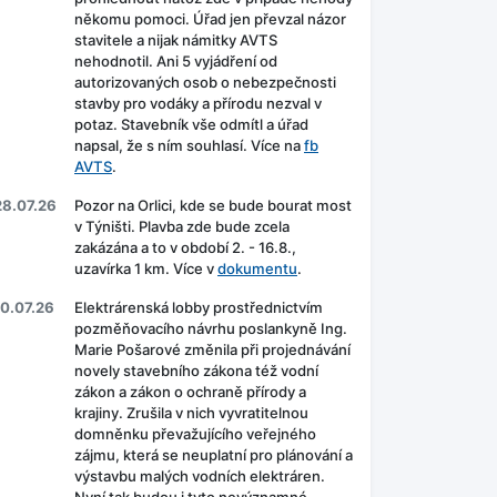
někomu pomoci. Úřad jen převzal názor
stavitele a nijak námitky AVTS
nehodnotil. Ani 5 vyjádření od
autorizovaných osob o nebezpečnosti
stavby pro vodáky a přírodu nezval v
potaz. Stavebník vše odmítl a úřad
napsal, že s ním souhlasí. Více na
fb
AVTS
.
28.07.26
Pozor na Orlici, kde se bude bourat most
v Týništi. Plavba zde bude zcela
zakázána a to v období 2. - 16.8.,
uzavírka 1 km. Více v
dokumentu
.
10.07.26
Elektrárenská lobby prostřednictvím
pozměňovacího návrhu poslankyně Ing.
Marie Pošarové změnila při projednávání
novely stavebního zákona též vodní
zákon a zákon o ochraně přírody a
krajiny. Zrušila v nich vyvratitelnou
domněnku převažujícího veřejného
zájmu, která se neuplatní pro plánování a
výstavbu malých vodních elektráren.