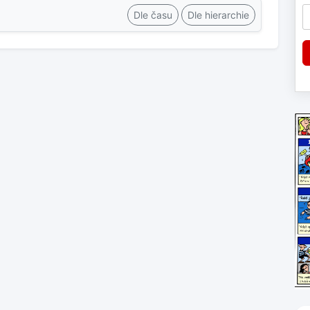
Dle času
Dle hierarchie