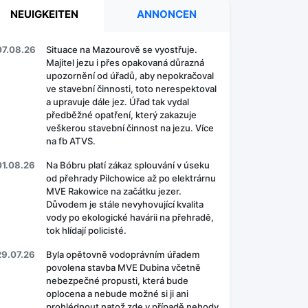
NEUIGKEITEN
ANNONCEN
07.08.26
Situace na Mazourově se vyostřuje.
Majitel jezu i přes opakovaná důrazná
upozornění od úřadů, aby nepokračoval
ve stavební činnosti, toto nerespektoval
a upravuje dále jez. Úřad tak vydal
předběžné opatření, který zakazuje
veškerou stavební činnost na jezu. Více
na fb ATVS.
01.08.26
Na Bóbru platí zákaz splouvání v úseku
od přehrady Pilchowice až po elektrárnu
MVE Rakowice na začátku jezer.
Důvodem je stále nevyhovující kvalita
vody po ekologické havárii na přehradě,
tok hlídají policisté.
29.07.26
Byla opětovně vodoprávním úřadem
povolena stavba MVE Dubina včetně
nebezpečné propusti, která bude
oplocena a nebude možné si ji ani
prohlédnout natož zde v případě nehody