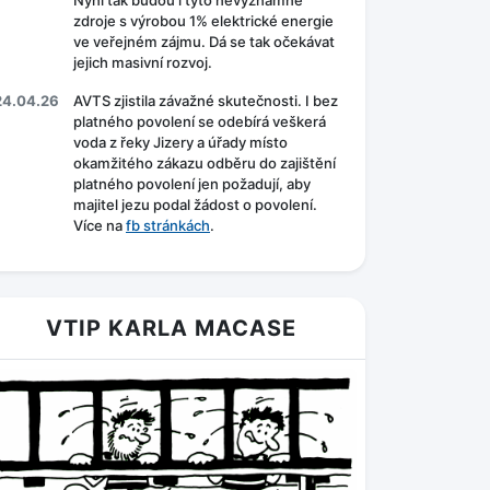
Nyní tak budou i tyto nevýznamné
zdroje s výrobou 1% elektrické energie
ve veřejném zájmu. Dá se tak očekávat
jejich masivní rozvoj.
24.04.26
AVTS zjistila závažné skutečnosti. I bez
platného povolení se odebírá veškerá
voda z řeky Jizery a úřady místo
okamžitého zákazu odběru do zajištění
platného povolení jen požadují, aby
majitel jezu podal žádost o povolení.
Více na
fb stránkách
.
VTIP KARLA MACASE