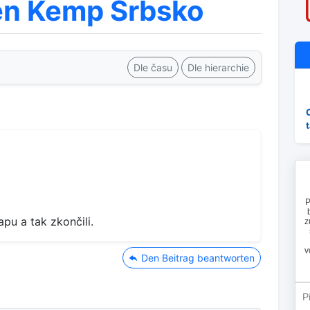
en Kemp Srbsko
Dle času
Dle hierarchie
apu a tak zkončili.
Den Beitrag beantworten