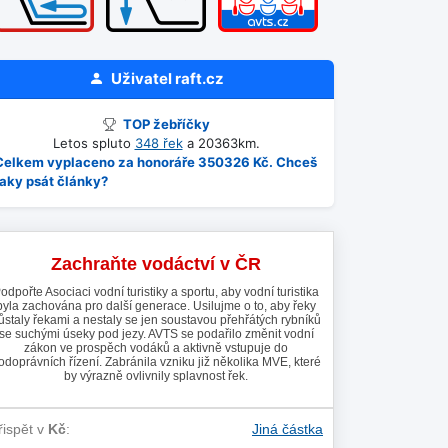
Uživatel
raft.cz
TOP žebříčky
Letos spluto
348 řek
a 20363km.
Celkem vyplaceno za honoráře 350326 Kč. Chceš
taky psát články?