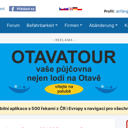
ení
Profil:
anfäng
Forum
Befahrbarkeit
Firmen
Abänderung
K
- REKLAMA -
ilní aplikace s 500 řekami z ČR i Evropy s navigací pro všech