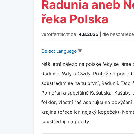
Radunia aneb Ne
řeka Polska
veröffentlicht de:
4.8.2025
| die beschrieb
Select Language
▼
Náš letní zájezd na polské řeky se láme 
Radunie, Wdy a Gwdy. Protože o poslední
soustředím se na tu první, Radunii. Tato 
Pomořan a speciálně Kašubska. Kašuby b
folklór, vlastní řeč aspirující na povýšen
krajina (přece jen nějaký kopeček). Nemá
soustřeďuji na pocity: