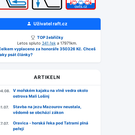
Uživatel
raft.cz
TOP žebříčky
Letos spluto
341 řek
a 17971km.
Celkem vyplaceno za honoráře 350326 Kč. Chceš
taky psát články?
ARTIKELN
V mořském kajaku na vlně vedra okolo
04.08.
ostrova Mali Lošinj
Stavba na jezu Mazourov neustala,
1.07.
vědomě se obchází zákon
Oravica - horská řeka pod Tatrami plná
7.07.
peřejí