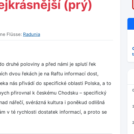
jkrásnější (prý)
ene Flüsse:
Radunia
do druhé poloviny a před námi je splutí řek
ch dvou řekách je na Raftu informací dost,
řeka nás přivádí do specifické oblasti Polska, a to
ych přirovnal k českému Chodsku – specifický
í nad nářečí, svérázná kultura i poněkud odlišná
3
m v té rychlosti dostatek informací, a proto se
2