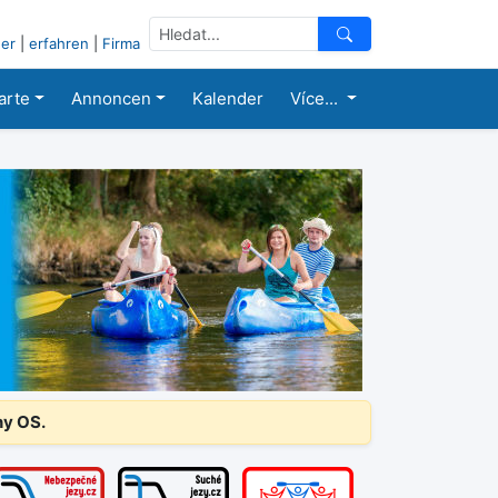
er
|
erfahren
|
Firma
arte
Annoncen
Kalender
Více...
ny OS.