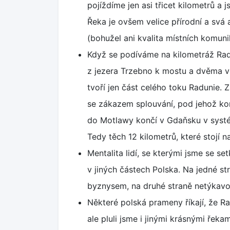
pojíždíme jen asi třicet kilometrů a 
Řeka je ovšem velice přírodní a svá 
(bohužel ani kvalita místních komuni
Když se podíváme na kilometráž Radu
z jezera Trzebno k mostu a dvěma v
tvoří jen část celého toku Radunie. 
se zákazem splouvání, pod jehož ko
do Motlawy končí v Gdaňsku v systém
Tedy těch 12 kilometrů, které stojí na
Mentalita lidí, se kterými jsme se setk
v jiných částech Polska. Na jedné s
byznysem, na druhé straně netýkav
Některé polská prameny říkají, že Rad
ale pluli jsme i jinými krásnými řek