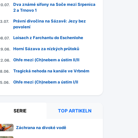
Dva známé sifony na Soče mezi Srpenica
20.07.
2 a Trnovo 1
Právní divočina na Sázavě: Jezy bez
3.07.
povolení
Loisach z Farchantu do Eschenlohe
08.07.
Horní Sázava za nízkých průtoků
29.06.
Ohře mezi (Ch)nebem a ústím II/II
22.06.
Tragická nehoda na kanále ve Vrbném
18.06.
Ohře mezi (Ch)nebem a ústím I/II
15.06.
SERIE
TOP ARTIKELN
Záchrana na divoké vodě