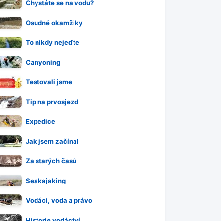
Chystáte se na vodu?
Osudné okamžiky
To nikdy nejeďte
Canyoning
Testovali jsme
Tip na prvosjezd
Expedice
Jak jsem začínal
Za starých časů
Seakajaking
Vodáci, voda a právo
Historie vodáctví