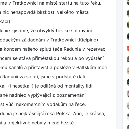
jsme v Tratkownici na místě startu na tuto řeku.
a nic nenapovídá blízkosti velkého města
kací).
nie zjistíme, že obvyklý tok ke splouvání
odáckým základnám v Tratkownici (Kielpino)
Za koncem našeho splutí teče Radunia v rezervaci
ncem se stává příměstskou řekou a po vyústění
u kanálů a přístavišť a posléze v Baltském moři.
 Radunii za splutí, jsme v podstatě dali.
ali (i nesetkali) je odlišná od mentality lidí
traně nadhled vyplývající z poznamenání
ost vůči nekomerčním vodákům na řece.
unia je nejkrásnější řeka Polska. Ano, je krásná,
ami a objektivně nebyly méně hezké.