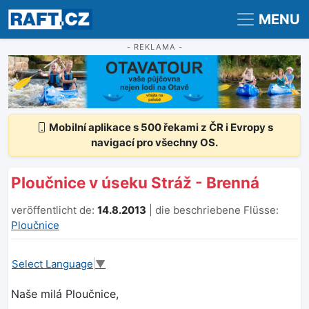
Registrace
Přihlášení
MENU
- REKLAMA -
Mobilní aplikace s 500 řekami z ČR i Evropy s
navigací pro všechny OS.
Ploučnice v úseku Stráž - Brenná
veröffentlicht de:
14.8.2013
| die beschriebene Flüsse:
Ploučnice
Select Language
▼
Naše milá Ploučnice,