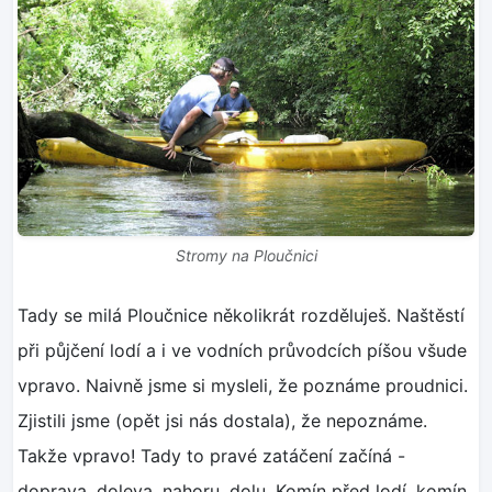
Stromy na Ploučnici
Tady se milá Ploučnice několikrát rozděluješ. Naštěstí
při půjčení lodí a i ve vodních průvodcích píšou všude
vpravo. Naivně jsme si mysleli, že poznáme proudnici.
Zjistili jsme (opět jsi nás dostala), že nepoznáme.
Takže vpravo! Tady to pravé zatáčení začíná -
doprava, doleva, nahoru, dolu. Komín před lodí, komín