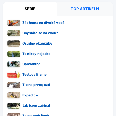
SERIE
TOP ARTIKELN
Záchrana na divoké vodě
Chystáte se na vodu?
Osudné okamžiky
To nikdy nejeďte
Canyoning
Testovali jsme
Tip na prvosjezd
Expedice
Jak jsem začínal
Za starých časů