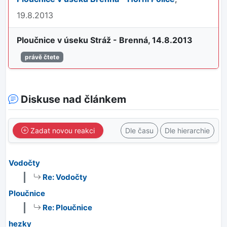
19.8.2013
Ploučnice v úseku Stráž - Brenná, 14.8.2013
právě čtete
Diskuse nad článkem
Zadat novou reakci
Dle času
Dle hierarchie
Vodočty
Re: Vodočty
Ploučnice
Re: Ploučnice
hezky