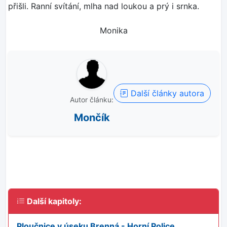
přišli. Ranní svítání, mlha nad loukou a prý i srnka.
Monika
Další články autora
Autor článku:
Mončík
Další kapitoly:
Ploučnice v úseku Brenná - Horní Police
,