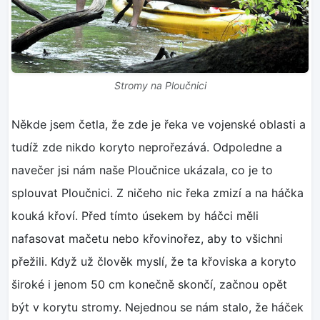
Stromy na Ploučnici
Někde jsem četla, že zde je řeka ve vojenské oblasti a
tudíž zde nikdo koryto neprořezává. Odpoledne a
navečer jsi nám naše Ploučnice ukázala, co je to
splouvat Ploučnici. Z ničeho nic řeka zmizí a na háčka
kouká křoví. Před tímto úsekem by háčci měli
nafasovat mačetu nebo křovinořez, aby to všichni
přežili. Když už člověk myslí, že ta křoviska a koryto
široké i jenom 50 cm konečně skončí, začnou opět
být v korytu stromy. Nejednou se nám stalo, že háček