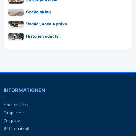
Seakajaking
Vodáci, voda a právo
Historie vodáctví
INFORMATIONEN
Hotline z řek
Talsperren
Zeltplatz
Befahrbarkeit