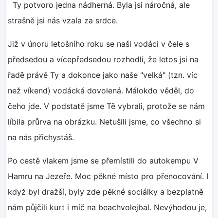
Ty potvoro jedna nádherná. Byla jsi náročná, ale
strašně jsi nás vzala za srdce.
Již v únoru letošního roku se naši vodáci v čele s
předsedou a vícepředsedou rozhodli, že letos jsi na
řadě právě Ty a dokonce jako naše "velká" (tzn. víc
než víkend) vodácká dovolená. Málokdo věděl, do
čeho jde. V podstatě jsme Tě vybrali, protože se nám
líbila průrva na obrázku. Netušili jsme, co všechno si
na nás přichystáš.
Po cestě vlakem jsme se přemístili do autokempu V
Hamru na Jezeře. Moc pěkné místo pro přenocování. I
když byl dražší, byly zde pěkné sociálky a bezplatně
nám půjčili kurt i míč na beachvolejbal. Nevýhodou je,