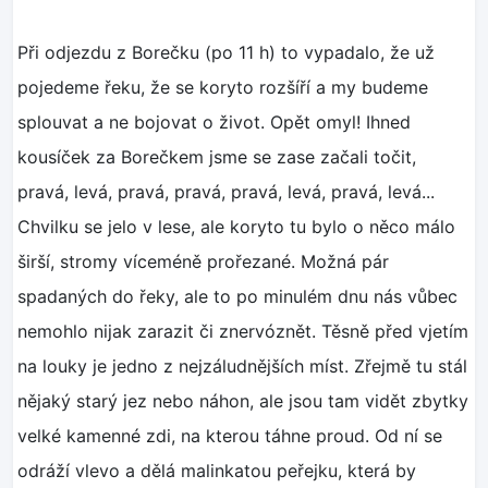
Při odjezdu z Borečku (po 11 h) to vypadalo, že už
pojedeme řeku, že se koryto rozšíří a my budeme
splouvat a ne bojovat o život. Opět omyl! Ihned
kousíček za Borečkem jsme se zase začali točit,
pravá, levá, pravá, pravá, pravá, levá, pravá, levá...
Chvilku se jelo v lese, ale koryto tu bylo o něco málo
širší, stromy víceméně prořezané. Možná pár
spadaných do řeky, ale to po minulém dnu nás vůbec
nemohlo nijak zarazit či znervóznět. Těsně před vjetím
na louky je jedno z nejzáludnějších míst. Zřejmě tu stál
nějaký starý jez nebo náhon, ale jsou tam vidět zbytky
velké kamenné zdi, na kterou táhne proud. Od ní se
odráží vlevo a dělá malinkatou peřejku, která by