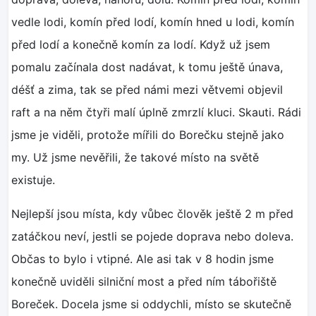
vedle lodi, komín před lodí, komín hned u lodi, komín
před lodí a konečně komín za lodí. Když už jsem
pomalu začínala dost nadávat, k tomu ještě únava,
déšť a zima, tak se před námi mezi větvemi objevil
raft a na něm čtyři malí úplně zmrzlí kluci. Skauti. Rádi
jsme je viděli, protože mířili do Borečku stejně jako
my. Už jsme nevěřili, že takové místo na světě
existuje.
Nejlepší jsou místa, kdy vůbec člověk ještě 2 m před
zatáčkou neví, jestli se pojede doprava nebo doleva.
Občas to bylo i vtipné. Ale asi tak v 8 hodin jsme
konečně uviděli silniční most a před ním tábořiště
Boreček. Docela jsme si oddychli, místo se skutečně