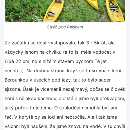
Stráž pod Ralskem
Ze začátku se dost vystupovalo, tak 3 - 5krát, ale
vždycky jenom na chvilku (a to jsi měla vodočet v
Lípě 22 cm, no s nižším stavem bychom Tě jet
nechtěli). Na druhou stranu, když se to srovná s letní
Berounkou v úsecích pod jezy, tak to bylo super
sjízdné. Úsek je víceméně nezajímavý, občas se člověk
honí s nějakou kachnou, ale stále jsme byli překvapeni,
jaký potok to jedeme. O soulodění nemohla být ani
řeč. V korytě by se loď ani neotočila. Ale i tak jsme
všichni byli nadšení, že jsme znovu na vodě. V tu chvíli