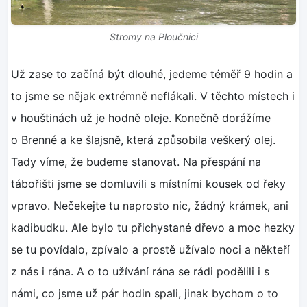
Stromy na Ploučnici
Už zase to začíná být dlouhé, jedeme téměř 9 hodin a
to jsme se nějak extrémně neflákali. V těchto místech i
v houštinách už je hodně oleje. Konečně dorážíme
o Brenné a ke šlajsně, která způsobila veškerý olej.
Tady víme, že budeme stanovat. Na přespání na
tábořišti jsme se domluvili s místními kousek od řeky
vpravo. Nečekejte tu naprosto nic, žádný krámek, ani
kadibudku. Ale bylo tu přichystané dřevo a moc hezky
se tu povídalo, zpívalo a prostě užívalo noci a někteří
z nás i rána. A o to užívání rána se rádi podělili i s
námi, co jsme už pár hodin spali, jinak bychom o to