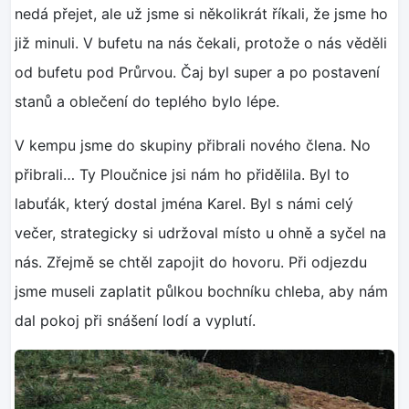
nedá přejet, ale už jsme si několikrát říkali, že jsme ho
již minuli. V bufetu na nás čekali, protože o nás věděli
od bufetu pod Průrvou. Čaj byl super a po postavení
stanů a oblečení do teplého bylo lépe.
V kempu jsme do skupiny přibrali nového člena. No
přibrali… Ty Ploučnice jsi nám ho přidělila. Byl to
labuťák, který dostal jména Karel. Byl s námi celý
večer, strategicky si udržoval místo u ohně a syčel na
nás. Zřejmě se chtěl zapojit do hovoru. Při odjezdu
jsme museli zaplatit půlkou bochníku chleba, aby nám
dal pokoj při snášení lodí a vyplutí.