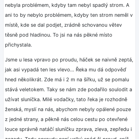
nebyla problémem, kdyby tam nebyl spadlý strom. A
ani to by nebylo problémem, kdyby ten strom neměl v
místě, kde se dal podjet, zrádně schovanou větev
těsně pod hladinou. To jsi na nás pěkné místo
přichystala.
Jsme u lesa vpravo po proudu, háček se naivně zeptá,
jak asi vypadá ten les vlevo… Řeka mu dá odpověď
hned několikrát. Zde má i 2 m na šířku, už se pomalu
stává veletokem. Taky se nám zde podařilo soulodit a
užívat sluníčka. Milé vodačky, tato řeka je rozhodně
ženská, myslí na nás, abychom nebyly opálené pouze
z jedné strany, a pěkně nás celou cestu po otevřené
louce správně natáčí sluníčku zprava, zleva, zepředu i
zezadu. Tady opravdu není velký spád či proud, spíš