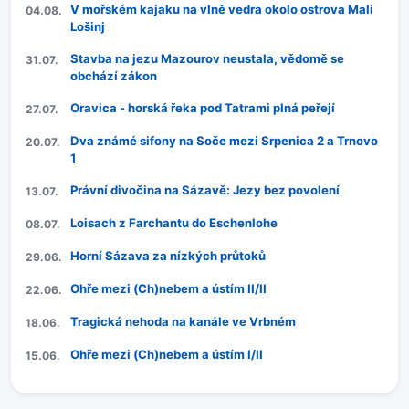
V mořském kajaku na vlně vedra okolo ostrova Mali
04.08.
Lošinj
Stavba na jezu Mazourov neustala, vědomě se
31.07.
obchází zákon
Oravica - horská řeka pod Tatrami plná peřejí
27.07.
Dva známé sifony na Soče mezi Srpenica 2 a Trnovo
20.07.
1
Právní divočina na Sázavě: Jezy bez povolení
13.07.
Loisach z Farchantu do Eschenlohe
08.07.
Horní Sázava za nízkých průtoků
29.06.
Ohře mezi (Ch)nebem a ústím II/II
22.06.
Tragická nehoda na kanále ve Vrbném
18.06.
Ohře mezi (Ch)nebem a ústím I/II
15.06.