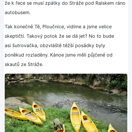
že k řece se musí zpátky do Stráže pod Ralskem ráno
autobusem.
Tak konečně Tě, Ploučnice, vidíme a jsme velice
skeptičtí. Takový potok že se dá jet? No to bude
asi šutrovačka, obzvláště těžší posádky byly
poněkud rozladěny. Kánoe jsme měli půjčené od
skautů ze Stráže.