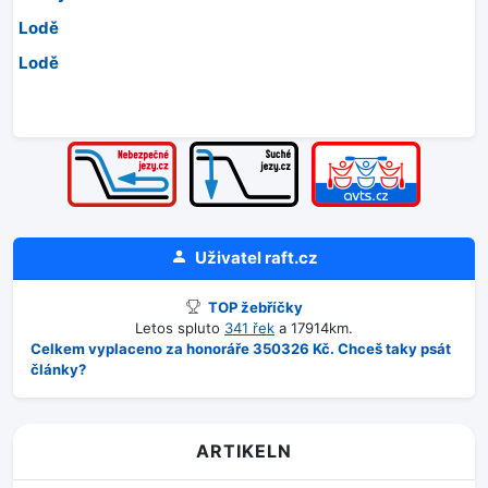
Lodě
Lodě
Uživatel
raft.cz
TOP žebříčky
Letos spluto
341 řek
a 17914km.
Celkem vyplaceno za honoráře 350326 Kč. Chceš taky psát
články?
ARTIKELN