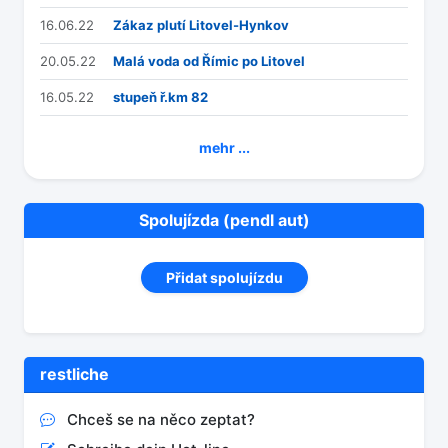
16.06.22
Zákaz plutí Litovel-Hynkov
20.05.22
Malá voda od Římic po Litovel
16.05.22
stupeň ř.km 82
mehr ...
Spolujízda (pendl aut)
Přidat spolujízdu
restliche
Chceš se na něco zeptat?