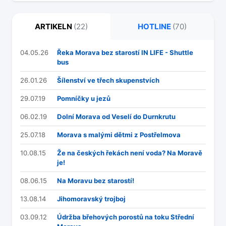
ARTIKELN
(22)
HOTLINE
(70)
04.05.26
Řeka Morava bez starostí IN LIFE - Shuttle
bus
26.01.26
Šílenství ve třech skupenstvích
29.07.19
Pomníčky u jezů
06.02.19
Dolní Morava od Veselí do Durnkrutu
25.07.18
Morava s malými dětmi z Postřelmova
10.08.15
Že na českých řekách není voda? Na Moravě
je!
08.06.15
Na Moravu bez starostí!
13.08.14
Jihomoravský trojboj
03.09.12
Údržba břehových porostů na toku Střední