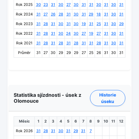
Rok 2025
30
23
31
30
27
30
31
31
30
31
30
31
Rok 2024
31
27
26
28
31
30
31
29
18
31
30
31
Rok 2023
31
28
31
30
31
30
19
31
25
31
30
29
Rok 2022
31
28
31
30
24
30
27
19
27
31
30
31
Rok 2021
31
28
31
28
31
28
31
31
28
31
30
31
Průměr
31
27
30
29
29
29
27
25
26
31
30
31
Statistika sjízdnosti - úsek z
Historie
Olomouce
úseku
Měsíc
1
2
3
4
5
6
7
8
9
10
11
12
Rok 2026
31
28
31
30
31
29
31
7