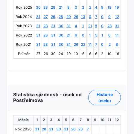
Rok 2025
30
28
28
21
8
0
3
2
4
9
18
19
Rok 2024
31
27
26
28
20
26
13
0
7
0
0
12
Rok 2023
31
28
31
30
31
4
1
21
8
0
28
31
Rok 2022
31
28
31
30
21
6
0
1
5
1
0
11
Rok 2021
31
28
31
30
31
26
22
11
7
0
2
8
Průměr
27
26
30
24
19
10
6
6
6
2
10
16
Statistika sjízdnosti - úsek od
Historie
Postřelmova
úseku
Měsíc
1
2
3
4
5
6
7
8
9
10
11
12
Rok 2026
31
28
31
30
31
26
23
7