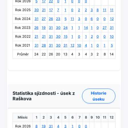
Rok 2026
5
17
22
0
1
0
0
0
Rok 2025
30
21
17
7
1
0
2
2
3
8
11
11
Rok 2024
31
27
26
23
5
11
3
0
6
0
0
12
Rok 2023
26
19
31
30
24
1
1
14
1
0
27
31
Rok 2022
21
21
31
30
15
1
0
1
2
0
0
10
Rok 2021
31
28
31
30
31
12
10
4
1
0
1
5
Průměr
24
22
26
20
13
4
3
4
3
2
8
14
Statistika sjízdnosti - úsek z
Historie
Raškova
úseku
Měsíc
1
2
3
4
5
6
7
8
9
10
11
12
Rok 2026
8
19
31
4
3
1
0
0