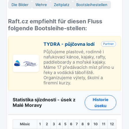
Die Bilder
Wehre
Zeltplatz
Bootsleihestellen
Raft.cz empfiehlt für diesen Fluss
folgende Bootsleihe-stellen:
TYDRA - půjčovna lodí
Partner
Půjčujeme plastové, rodinné i
nafukovací kánoe, kajaky, rafty,
paddleboardy a mořské kajaky.
Máme 17 předávacích míst přímo u
řeky a vodácká tábořiště.
Organizujeme výlety, školní a
firemní kurzy.
Statistika sjízdnosti - úsek z
Historie
Malé Moravy
úseku
Měsíc
1
2
3
4
5
6
7
8
9
10
11
12