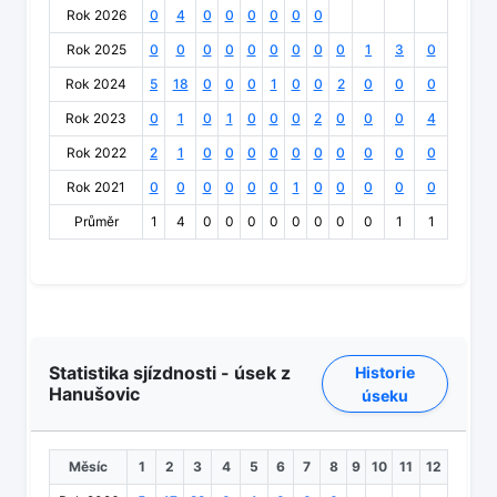
Rok 2026
0
4
0
0
0
0
0
0
Rok 2025
0
0
0
0
0
0
0
0
0
1
3
0
Rok 2024
5
18
0
0
0
1
0
0
2
0
0
0
Rok 2023
0
1
0
1
0
0
0
2
0
0
0
4
Rok 2022
2
1
0
0
0
0
0
0
0
0
0
0
Rok 2021
0
0
0
0
0
0
1
0
0
0
0
0
Průměr
1
4
0
0
0
0
0
0
0
0
1
1
Statistika sjízdnosti - úsek z
Historie
Hanušovic
úseku
Měsíc
1
2
3
4
5
6
7
8
9
10
11
12