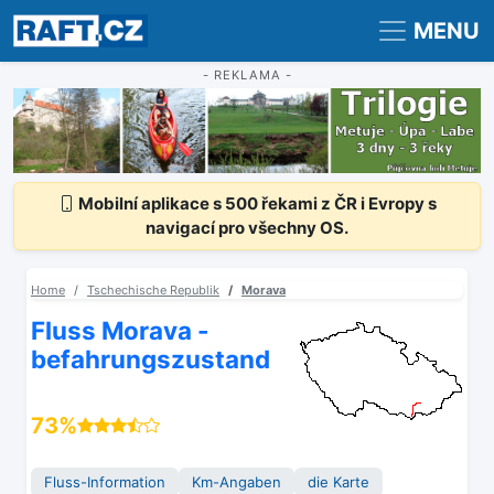
Registrace
Přihlášení
MENU
- REKLAMA -
Mobilní aplikace s 500 řekami z ČR i Evropy s
navigací pro všechny OS.
Home
Tschechische Republik
Morava
Fluss Morava -
befahrungszustand
73%
Fluss-Information
Km-Angaben
die Karte