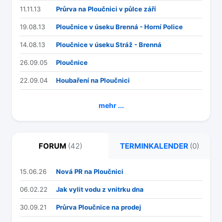
11.11.13
Průrva na Ploučnici v půlce září
19.08.13
Ploučnice v úseku Brenná - Horní Police
14.08.13
Ploučnice v úseku Stráž - Brenná
26.09.05
Ploučnice
22.09.04
Houbaření na Ploučnici
mehr ...
FORUM
(42)
TERMINKALENDER
(0)
15.06.26
Nová PR na Ploučnici
06.02.22
Jak vylit vodu z vnitrku dna
30.09.21
Průrva Ploučnice na prodej