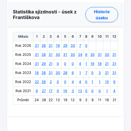
Statistika sjízdnosti - úsek z
Historie
Františkova
úseku
Měsíc
1
2
3
4
5
6
7
8
9
10
11
12
Rok 2026
31
28
31
19
29
30
7
0
Rok 2025
31
28
31
30
31
30
24
9
20
31
30
31
Rok 2024
31
29
21
0
0
0
4
1
19
18
21
31
Rok 2023
18
28
31
30
28
6
1
7
0
3
21
31
Rok 2022
22
28
2
0
0
4
4
0
1
1
15
9
Rok 2021
9
27
17
0
19
3
13
0
0
0
1
4
Průměr
24
28
22
13
18
12
9
3
8
11
18
21