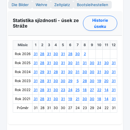
Die Bilder
Wehre
Zeltplatz
Bootsleihestellen
Statistika sjízdnosti - úsek ze
Historie
Stráže
úseku
Měsíc
1
2
3
4
5
6
7
8
9
10
11
12
Rok 2026
31
28
31
30
31
28
30
2
Rok 2025
31
28
31
30
31
30
31
31
30
31
30
31
Rok 2024
31
29
31
28
31
30
31
30
30
31
30
31
Rok 2023
31
28
31
30
30
29
5
28
30
19
20
31
Rok 2022
31
28
31
30
23
24
25
18
27
22
14
31
Rok 2021
31
28
31
30
31
19
21
30
30
18
14
31
Průměr
31
28
31
30
30
27
24
23
29
24
22
31