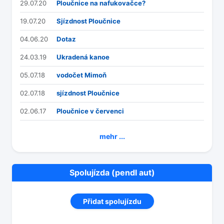
29.07.20
Ploučnice na nafukovačce?
19.07.20
Sjízdnost Ploučnice
04.06.20
Dotaz
24.03.19
Ukradená kanoe
05.07.18
vodočet Mimoň
02.07.18
sjízdnost Ploučnice
02.06.17
Ploučnice v červenci
mehr ...
Spolujízda (pendl aut)
Přidat spolujízdu