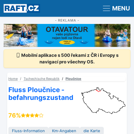
Registrace
Přihlášení
MENU
- REKLAMA -
Mobilní aplikace s 500 řekami z ČR i Evropy s
navigací pro všechny OS.
Home
Tschechische Republik
Ploučnice
Fluss Ploučnice -
befahrungszustand
76%
Fluss-Information
Km-Angaben
die Karte