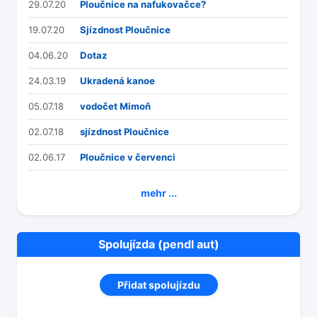
29.07.20
Ploučnice na nafukovačce?
19.07.20
Sjízdnost Ploučnice
04.06.20
Dotaz
24.03.19
Ukradená kanoe
05.07.18
vodočet Mimoň
02.07.18
sjízdnost Ploučnice
02.06.17
Ploučnice v červenci
mehr ...
Spolujízda (pendl aut)
Přidat spolujízdu