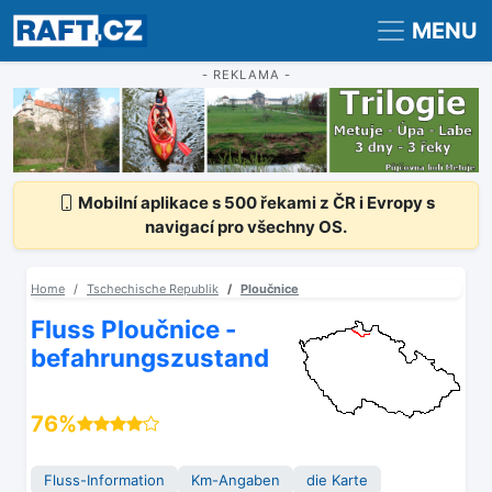
Registrace
Přihlášení
MENU
- REKLAMA -
Mobilní aplikace s 500 řekami z ČR i Evropy s
navigací pro všechny OS.
Home
Tschechische Republik
Ploučnice
Fluss Ploučnice -
befahrungszustand
76%
Fluss-Information
Km-Angaben
die Karte