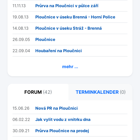
11.11.13
Průrva na Ploučnici v půlce září
19.08.13
Ploučnice v úseku Brenná - Horní Police
14.08.13
Ploučnice v úseku Stráž - Brenná
26.09.05
Ploučnice
22.09.04
Houbaření na Ploučnici
mehr ...
FORUM
(42)
TERMINKALENDER
(0)
15.06.26
Nová PR na Ploučnici
06.02.22
Jak vylit vodu z vnitrku dna
30.09.21
Průrva Ploučnice na prodej