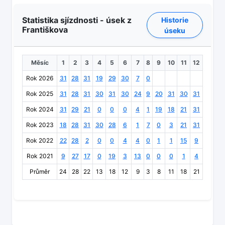
Statistika sjízdnosti - úsek z
Historie
Františkova
úseku
Měsíc
1
2
3
4
5
6
7
8
9
10
11
12
Rok 2026
31
28
31
19
29
30
7
0
Rok 2025
31
28
31
30
31
30
24
9
20
31
30
31
Rok 2024
31
29
21
0
0
0
4
1
19
18
21
31
Rok 2023
18
28
31
30
28
6
1
7
0
3
21
31
Rok 2022
22
28
2
0
0
4
4
0
1
1
15
9
Rok 2021
9
27
17
0
19
3
13
0
0
0
1
4
Průměr
24
28
22
13
18
12
9
3
8
11
18
21