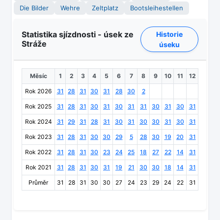
Die Bilder
Wehre
Zeltplatz
Bootsleihestellen
Statistika sjízdnosti - úsek ze
Historie
Stráže
úseku
Měsíc
1
2
3
4
5
6
7
8
9
10
11
12
Rok 2026
31
28
31
30
31
28
30
2
Rok 2025
31
28
31
30
31
30
31
31
30
31
30
31
Rok 2024
31
29
31
28
31
30
31
30
30
31
30
31
Rok 2023
31
28
31
30
30
29
5
28
30
19
20
31
Rok 2022
31
28
31
30
23
24
25
18
27
22
14
31
Rok 2021
31
28
31
30
31
19
21
30
30
18
14
31
Průměr
31
28
31
30
30
27
24
23
29
24
22
31